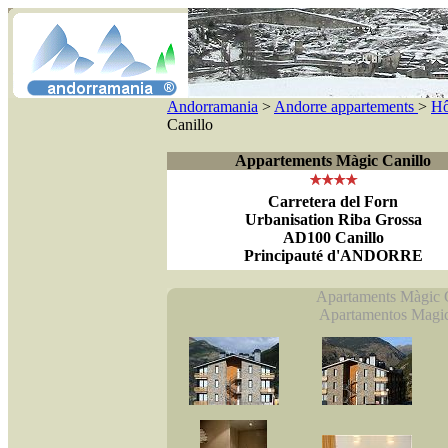
Andorramania
>
Andorre appartements
>
Hô
Canillo
Appartements Màgic Canillo
Carretera del Forn
Urbanisation Riba Grossa
AD100 Canillo
Principauté d'ANDORRE
Apartaments Màgic C
Apartamentos Magic